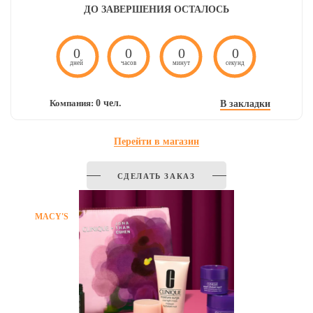
ДО ЗАВЕРШЕНИЯ ОСТАЛОСЬ
И
0
0
0
0
дней
часов
минут
секунд
Компания:
0 чел.
В закладки
Перейти в магазин
СДЕЛАТЬ ЗАКАЗ
MACY'S