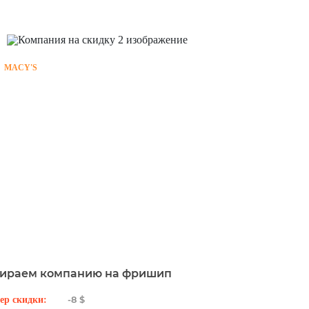
MACY'S
ираем компанию на фришип
-8 $
ер скидки: