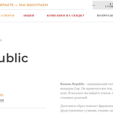
К
ИРАЕТЕ — МЫ ВЫКУПАЕМ
СТОИ
ГАЗИНОВ
АКЦИИ
КОМПАНИЯ НА СКИДКУ
ВОПРОС
ic
blic
Banana Republic
- американский онл
концерна Gap. Он примечателен тем,
цене. В каталоге вы найдёте платья
йт:
стилевых решений.
com
Дополнить образ поможет фирменная 
представленные сумками, очками, ша