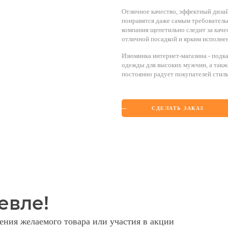
Отличное качество, эффектный диза
понравятся даже самым требователь
компания щепетильно следит за каче
отличной посадкой и ярким исполне
Изюминка интернет-магазина - подк
одежды для высоких мужчин, а также
постоянно радует покупателей стил
СДЕЛАТЬ ЗАКАЗ
евле!
ния желаемого товара или участия в акции