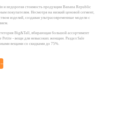
йн и недорогая стоимость продукции Banana Republic
ным покупателям. Несмотря на низкий ценовой сегмент,
ством изделий, создавая ультрасовременные модели с
нием.
атегория Big&Tall, вбирающая большой ассортимент
 Petite - вещи для невысоких женщин. Раздел Sale
ьными вещами со скидками до 75%.