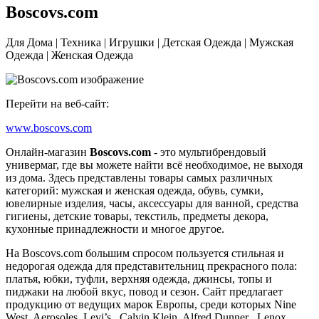
Boscovs.com
Для Дома | Техника | Игрушки | Детская Одежда | Мужская
Одежда | Женская Одежда
Перейти на веб-сайт:
www.boscovs.com
Онлайн-магазин
Boscovs.com
- это мультибрендовый
универмаг, где вы можете найти всё необходимое, не выходя
из дома. Здесь представлены товары самых различных
категорий: мужская и женская одежда, обувь, сумки,
ювелирные изделия, часы, аксессуары для ванной, средства
гигиены, детские товары, текстиль, предметы декора,
кухонные принадлежности и многое другое.
На Boscovs.com большим спросом пользуется стильная и
недорогая одежда для представительниц прекрасного пола:
платья, юбки, туфли, верхняя одежда, джинсы, топы и
пиджаки на любой вкус, повод и сезон. Сайт предлагает
продукцию от ведущих марок Европы, среди которых Nine
West, Aerosoles, Levi’s , Calvin Klein, Alfred Dunner , Lenox ,