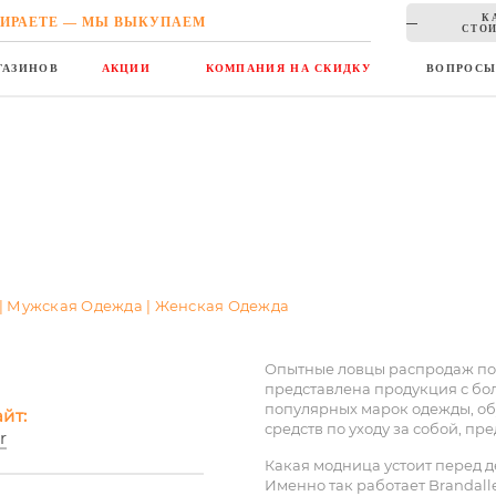
К
ИРАЕТЕ — МЫ ВЫКУПАЕМ
СТОИ
ГАЗИНОВ
АКЦИИ
КОМПАНИЯ НА СКИДКУ
ВОПРОС
 | Мужская Одежда | Женская Одежда
Опытные ловцы распродаж по
представлена продукция с бо
популярных марок одежды, обу
йт:
средств по уходу за собой, пр
r
Какая модница устоит перед 
Именно так работает Brandall