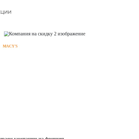
кции
MACY'S
ираем компанию на фришип