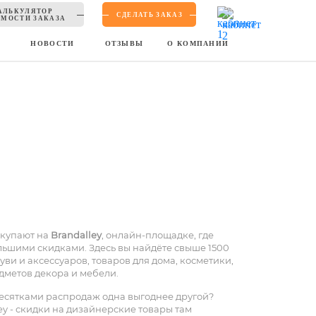
АЛЬКУЛЯТОР
СДЕЛАТЬ ЗАКАЗ
МОСТИ ЗАКАЗА
Ы
НОВОСТИ
ОТЗЫВЫ
О КОМПАНИИ
купают на
Brandalley
, онлайн-площадке, где
льшими скидками. Здесь вы найдёте свыше 1500
ви и аксессуаров, товаров для дома, косметики,
едметов декора и мебели.
десятками распродаж одна выгоднее другой?
ey - скидки на дизайнерские товары там