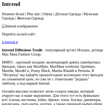
Intrend
Нижнее бельё | Plus size | Обувь | Детская Одежда | Мужская
Одежда | Женская Одежда
Перейти на веб-сайт:
it.intrend.it
Intrend Diffusione Tessile
- популярный аутлет Италии, детище
Max Mara Fashion Group.
MMFG - крупный холдинг, включающий девять самобытных
брендов, таких как MaxMara, MaxMara weekend, Sportmax,
Marella, Max&Co, Penny Black, Marina Rinaldi и Persona. В
"Интренд" вы найдёте прошлогодние коллекции этих брендов
по сниженной цене, но уже не с этикетками "родных"
лейблов, а под маркой Intrend.
Онлайн-магазин позволит легко создать имидж, который
очарует вас и ваше окружение. Для этого тут есть буквально
всё: платья, костюмы, юбки, брюки, топы, блузки, джемперы,
кардиганы, свит-шоты, куртки, а также широкий выбор обуви