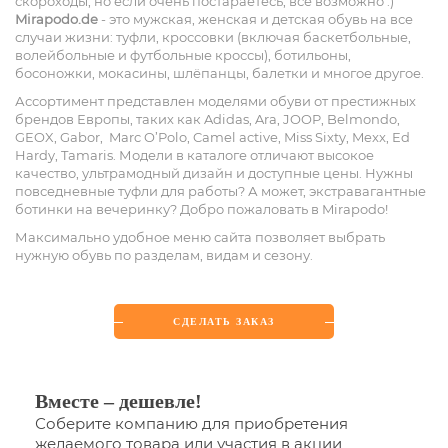
скороходы, но если очень постараетесь, всё возможно :)
Mirapodo.de
- это мужская, женская и детская обувь на все
случаи жизни: туфли, кроссовки (включая баскетбольные,
волейбольные и футбольные кроссы), ботильоны,
босоножки, мокасины, шлёпанцы, балетки и многое другое.
Ассортимент представлен моделями обуви от престижных
брендов Европы, таких как Adidas, Ara, JOOP, Belmondo,
GEOX, Gabor, Marc O’Polo, Camel active, Miss Sixty, Mexx, Ed
Hardy, Tamaris. Модели в каталоге отличают высокое
качество, ультрамодный дизайн и доступные цены. Нужны
повседневные туфли для работы? А может, экстравагантные
ботинки на вечеринку? Добро пожаловать в Mirapodo!
Максимально удобное меню сайта позволяет выбрать
нужную обувь по разделам, видам и сезону.
СДЕЛАТЬ ЗАКАЗ
Вместе – дешевле!
Соберите компанию для приобретения
желаемого товара или участия в акции