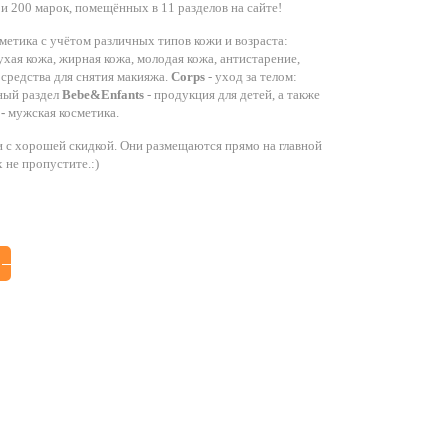
и 200 марок, помещённых в 11 разделов на сайте!
метика с учётом различных типов кожи и возраста:
ухая кожа, жирная кожа, молодая кожа, антистарение,
 средства для снятия макияжа.
Corps
- уход за телом:
сный раздел
Bebe&Enfants
- продукция для детей, а также
 -
мужская косметика.
 с хорошей скидкой. Они размещаются прямо на главной
х не пропустите.:)