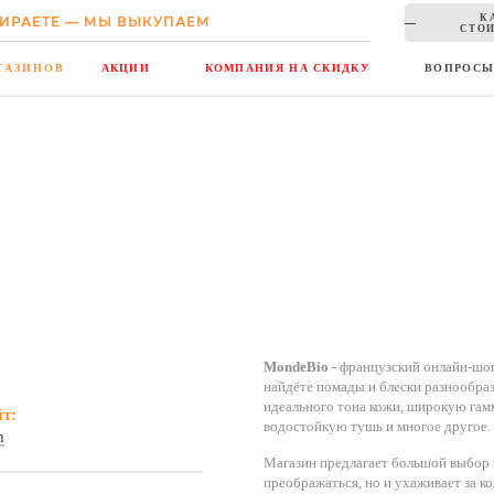
К
ИРАЕТЕ — МЫ ВЫКУПАЕМ
СТОИ
ГАЗИНОВ
АКЦИИ
КОМПАНИЯ НА СКИДКУ
ВОПРОС
MondeBio
- французский онлайн-шоп
найдёте помады и блески разнообраз
идеального тона кожи, широкую гам
йт:
водостойкую тушь и многое другое.
m
Магазин предлагает большой выбор н
преображаться, но и ухаживает за к