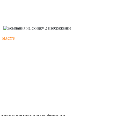
MACY'S
бираем компанию на фришип