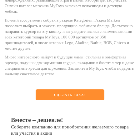
новорождённых, развивающие игры и пазлы, наборы для творчества.
Онлайн-каталог магазина MyToys включает велосипеды и детскую
мебель.
Полный ассортимент собран в разделе Kategorien. Раздел Marken
позволяет выбрать и заказать продукцию любимого бренда. Достаточно
направить курсор на эту кнопку и вы увидите иконки с наименованиями
всех категорий товара MyToys. 100 000 артикулов от 350
производителей, в числе которых Lego, Aladine, Barbie, BOB, Chicco и
многие другие.
Много интересного найдут и будущие мамы: стильная и комфортная
одежда, подушки для кормления грудью, вкладыши в бюстгальтер и даже
специальные кресла для кормления. Загляните в MyToys, чтобы подарить
малышу счастливое детство!
СДЕЛАТЬ ЗАКАЗ
Вместе – дешевле!
Соберите компанию для приобретения желаемого товара
или участия в акции