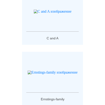
C and A
Ernstings-family