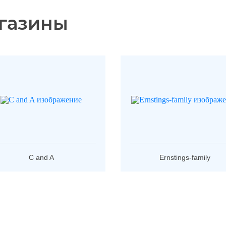
газины
C and A
Ernstings-family