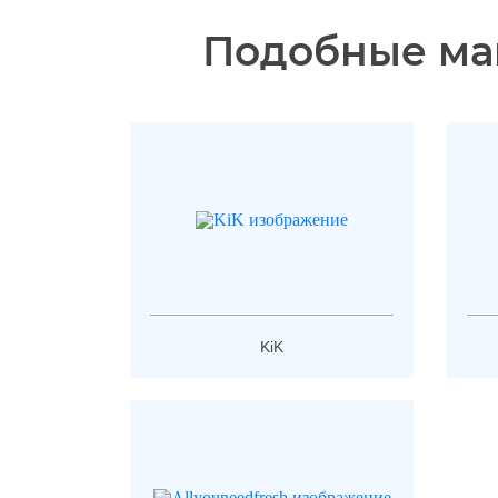
Подобные ма
KiK