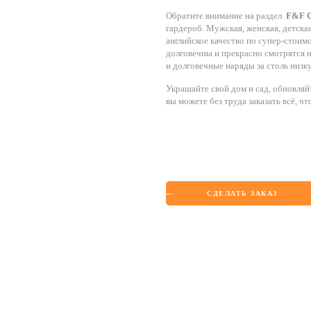
Обратите внимание на раздел
F&F C
гардероб. Мужская, женская, детска
английское качество по супер-стоим
долговечны и прекрасно смотрятся н
и долговечные наряды за столь низк
Украшайте свой дом и сад, обновляй
вы можете без труда заказать всё, 
СДЕЛАТЬ ЗАКАЗ