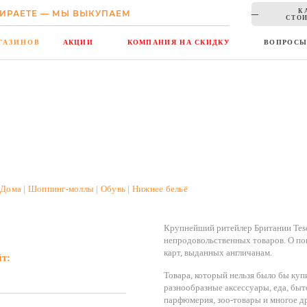
К
ИРАЕТЕ — МЫ ВЫКУПАЕМ
СТОИ
ГАЗИНОВ
АКЦИИ
КОМПАНИЯ НА СКИДКУ
ВОПРОС
 Дома | Шоппинг-моллы | Обувь | Нижнее бельё
Крупнейший ритейлер Британии Tesc
непродовольственных товаров. О по
карт, выданных англичанам.
йт:
Товара, который нельзя было бы купи
разнообразные аксессуары, еда, быто
парфюмерия, зоо-товары и многое д