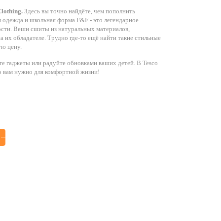
lothing.
Здесь вы точно найдёте, чем пополнить
я одежда и школьная форма F&F - это легендарное
ости. Веши сшиты из натуральных материалов,
а их обладателе. Трудно где-то ещё найти такие стильные
ую цену.
те гаджеты или радуйте обновками ваших детей. В Tesco
что вам нужно для комфортной жизни!