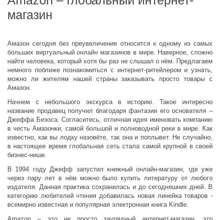
Amazon – глобальный интернет-
магазин
Амазон сегодня без преувеличения относится к одному из самых
больших виртуальный онлайн магазинов в мире. Наверное, сложно
найти человека, который хотя бы раз не слышал о нём. Предлагаем
немного поближе познакомиться с интернет-ритейлером и узнать,
можно ли жителям нашей страны заказывать просто товары с
Амазон.
Начнем с небольшого экскурса в историю. Такое интересно
название продавец получил благодаря фантазии его основателя –
Джеффа Безоса. Согласитесь, отличная идея именовать компанию
в честь Амазонки, самой большой и полноводной реки в мире. Как
известно, как вы лодку назовёте, так она и поплывет. Не случайно,
в настоящее время глобальная сеть стала самой крупной в своей
бизнес-нише.
В 1994 году Джефф запустил книжный онлайн-магазин, где уже
через пару лет в нём можно было купить литературу от любого
издателя. Данная практика сохранилась и до сегодняшних дней. В
категорию любителей чтения добавилась новая линейка товаров -
всемирно известная и популярная электронная книга Kindle.
Amazon – это не просто заурядный интернет-магазин, это