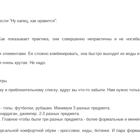
если “Ну капец, как нравится”:
ак показывает практика, они совершенно непрактичны и не носибе
 элементами. Ее сложно комбинировать, она быстро выходит из моды и
 очень крутая. Не надо.
тры.
 и приблизительному списку, вдруг вы что-то забыли. Нам нужно только 
лу - топы, футболки, рубашки. Минимум 3 разных предмета.
, кардиган, джемпер. 2-3 разных предмета.
е. Главное чтобы были три разных предмета - более формальные и мен
рсальной комфортной обуви - кроссовки, кеды, ботинки. И пара формал