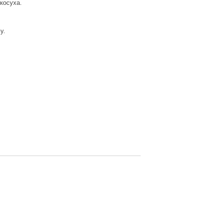
 косуха.
фу.