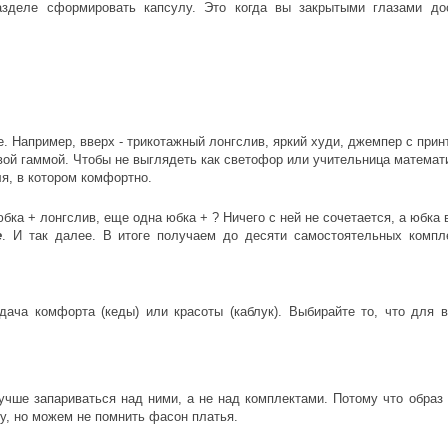
азделе сформировать капсулу. Это когда вы закрытыми глазами до
. Например, вверх - трикотажный лонгслив, яркий худи, джемпер с при
ой гаммой. Чтобы не выглядеть как светофор или учительница математ
ля, в котором комфортно.
бка + лонгслив, еще одна юбка + ? Ничего с ней не сочетается, а юбка
е
. И так далее. В итоге получаем до десяти самостоятельных компл
дача комфорта (кеды) или красоты (каблук). Выбирайте то, что для в
учше запариваться над ними, а не над комплектами. Потому что обра
ку, но можем не помнить фасон платья.