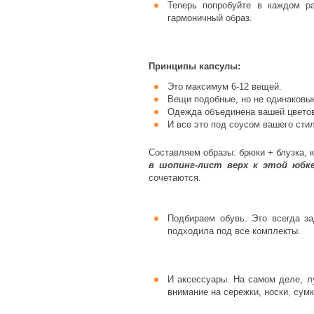
Теперь попробуйте в каждом р
гармоничный образ.
Принципы капсулы:
Это максимум 6-12 вещей.
Вещи подобные, но не одинаковые
Одежда объединена вашей цветов
И все это под соусом вашего сти
Составляем образы: брюки + блузка, ю
в шопинг-лист верх к этой юбк
сочетаются.
Подбираем обувь. Это всегда за
подходила под все комплекты.
И аксессуары. На самом деле, л
внимание на сережки, носки, сум