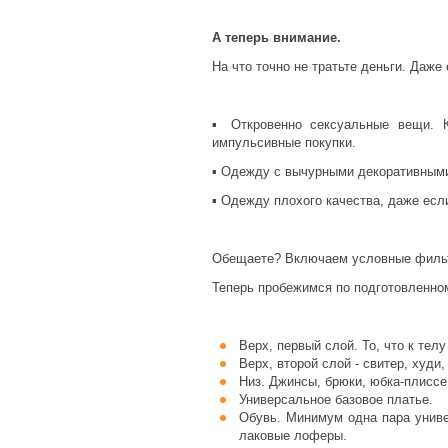
А теперь внимание.
На что точно не тратьте деньги. Даже 
▪ Откровенно сексуальные вещи. К
импульсивные покупки.
▪ Одежду с вычурными декоративными
▪ Одежду плохого качества, даже если
⠀
Обещаете? Включаем условные филь
Теперь пробежимся по подготовленному
Верх, первый слой. То, что к те
Верх, второй слой - свитер, худи
Низ. Джинсы, брюки, юбка-плисс
Универсальное базовое платье.
Обувь. Минимум одна пара униве
лаковые лоферы.