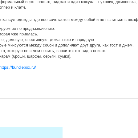
 формальный верх - пальто, пиджак и один кэжуал - пуховик, джинсовка,
оппер и клатч.
 капсул одежды, где все сочетается между собой и не пылиться в шка
ируем ее по предназначению.
торая уже приелась.
ую, деловую, спортивную, домашнюю и нарядную.
орые миксуются между собой и дополняют друг друга, как тост и джем.
 та, которую не с чем носить, вносите этот вид в список.
арам (броши, шарфы, серьги, сумки).
https://bundlebox.ru/