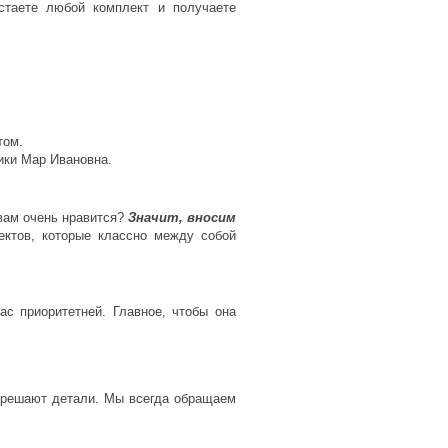
стаете любой комплект и получаете
нтом.
ики Мар Ивановна.
 вам очень нравится?
Значит, вносим
ектов, которые классно между собой
ас приоритетней. Главное, чтобы она
з решают детали. Мы всегда обращаем