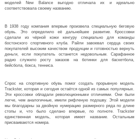
моделей New Balance выгодно отличала их и идеально
соответствовала своему названию.
В 1938 году компания впервые произвела специальную беговую
обувь. Это определило её дальнейшее развитие. Кроссовки
сделали из чёрной кожи кенгуру специально для команды
бостонского спортивного клуба. Райли завоевал сердца своих
покупателей высоким качеством продукции и готовностью вернуть
деньги, если покупатель останется недовольным. Сарафанное
радио служило росту заказов на ботинки для баскетбола,
бейсбола, бокса, тенниса.
Спрос на спортивную обувь помог создать прорывную модель
Trackster, которая и сегодня остаётся одной из самых популярных.
Эти кроссовки обладали революционными отличиями. Они были
легче, чем аналогичные, имели рифленую подошву. Этой модели
мы благодарны за двойную нумерацию размерного ряда по длине
стопы и, что было сделано впервые, по полноте. Trackster
единственная модель, которая имеет название. Остальным
присваиваются номера.