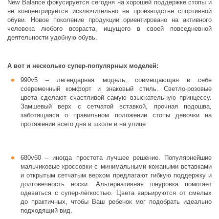
New Balance фокусируется сегодня на хорошей поддержке стопы и
не концентрируется исключительно на производстве спортивной
обуви. Новое поколение продукции ориентировано на активного
человека любого возраста, ищущего в своей повседневной
деятельности удобную обувь.
А вот и несколько супер-популярных моделей:
990v5 – легендарная модель, совмещающая в себе
современный комфорт и знаковый стиль. Светло-розовые
цвета сделают счастливой самую взыскательную принцессу.
Замшевый верх с сетчатой вставкой, прочная подошва,
заботящаяся о правильном положении стопы девочки на
протяжении всего дня в школе и на улице
680v60 – иногда простота лучшее решение. Популярнейшие
мальчиковые кроссовки с минимальными кожаными вставками
и открытым сетчатым верхом предлагают гибкую поддержку и
долговечность носки. Альтернативная шнуровка помогает
одеваться с супер-лёгкостью. Цвета варьируются от смелых
до практичных, чтобы Ваш ребенок мог подобрать идеально
подходящий вид.