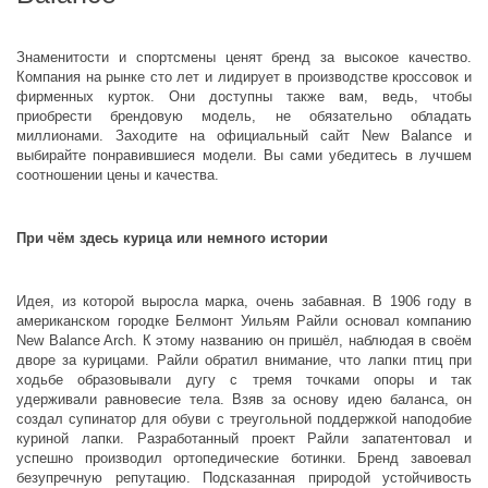
Знаменитости и спортсмены ценят бренд за высокое качество.
Компания на рынке сто лет и лидирует в производстве кроссовок и
фирменных курток. Они доступны также вам, ведь, чтобы
приобрести брендовую модель, не обязательно обладать
миллионами. Заходите на официальный сайт New Balance и
выбирайте понравившиеся модели. Вы сами убедитесь в лучшем
соотношении цены и качества.
При чём здесь курица или немного истории
Идея, из которой выросла марка, очень забавная. В 1906 году в
американском городке Белмонт Уильям Райли основал компанию
New Balance Arch. К этому названию он пришёл, наблюдая в своём
дворе за курицами. Райли обратил внимание, что лапки птиц при
ходьбе образовывали дугу с тремя точками опоры и так
удерживали равновесие тела. Взяв за основу идею баланса, он
создал супинатор для обуви с треугольной поддержкой наподобие
куриной лапки. Разработанный проект Райли запатентовал и
успешно производил ортопедические ботинки. Бренд завоевал
безупречную репутацию. Подсказанная природой устойчивость