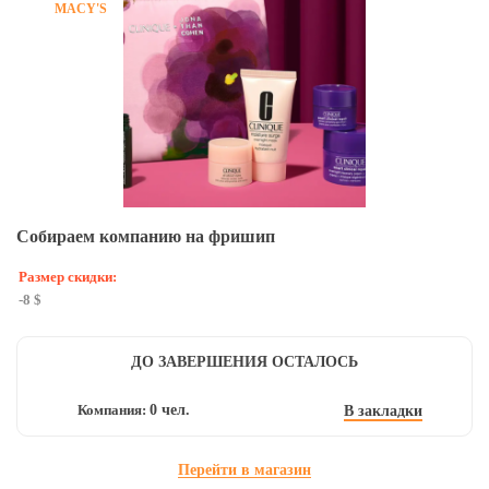
MACY'S
В
Собираем компанию на фришип
Вхо
Размер скидки:
-8 $
ДО ЗАВЕРШЕНИЯ ОСТАЛОСЬ
И
Компания:
0 чел.
В закладки
Перейти в магазин