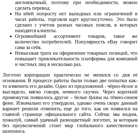
англоязычный, поэтому при необходимости, можно
сделать перевод.
На ибей попросту нет выходных или ограничений в
часах работы, торговля идет круглосуточно. Это было
сделано с учетом разных часовых поясов, в которых
находятся клиенты.
Огромнейший ассортимент товаров, такое же
количество потребителей. Популярность eBay говорит
сама за себя.
Невысокая трата на оформление товарных позиций, что
повышает привлекательность платформы для компаний
и частных лиц в несколько раз.
Логотип корпорации практически не менялся со дня её
основания. В процессе работы были только две попытки как-
то изменить его дизайн. Одно из предложений - чёрно-белое и
выглядело, мягко говоря, немного скучно. Через короткий
промежуток появилось другое – белые буквы на тёмно-синем
фоне. Изначально его утвердили, однако очень скоро данный
вариант решили отменить, еще до того, как он появился на
главной странице официального сайта. Сейчас мы видим,
пожалуй, самый удачный разноцветный логотип, за которым
без преувеличений стоит мир глобального качественного
шоппинга.