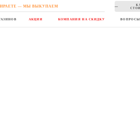
К
ИРАЕТЕ — МЫ ВЫКУПАЕМ
СТОИ
ГАЗИНОВ
АКЦИИ
КОМПАНИЯ НА СКИДКУ
ВОПРОС
упные скидки в году, опытные покупатели делают так